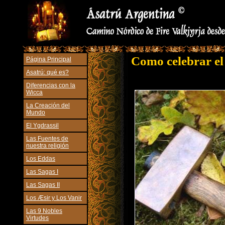
Como celebrar el
Página Principal
Asatrú: qué es?
Diferencias con la
Wicca
La Creación del
Mundo
El Ygdrassil
Las Fuentes de
nuestra religión
Los Eddas
Las Sagas I
Las Sagas II
Los Æsir y Los Vanir
Las 9 Nobles
Virtudes