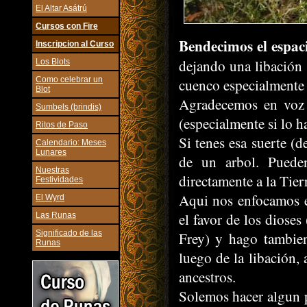
El Altar Asátrú
Cursos con Fire
Bendecimos el espac
Inscripcion al Curso
dejando una libación
Los Blots
Como celebrar un
cuenco especialmente 
Blot
Agradecemos en voz a
Sumbels (brindis)
(especialmente si lo ha
Ritos de Paso
Si tenes esa suerte (d
Calendario: Meses
Lunares
de un arbol. Pueden
Nuestras
directamente a la Tierr
Festividades
Aqui nos enfocamos en
El Wyrd
el favor de los dioses
Las Runas
Significado de las
Frey) y hago tambie
Runas
luego de la libación, 
ancestros.
Solemos hacer algun 