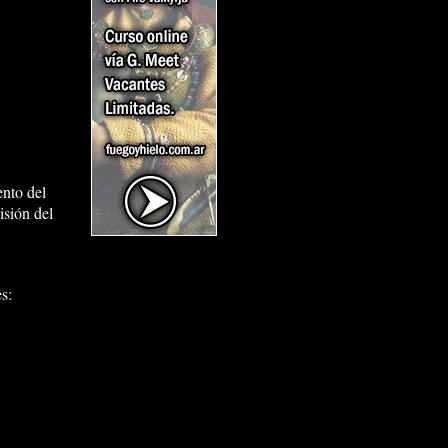
nto del
isión del
s: