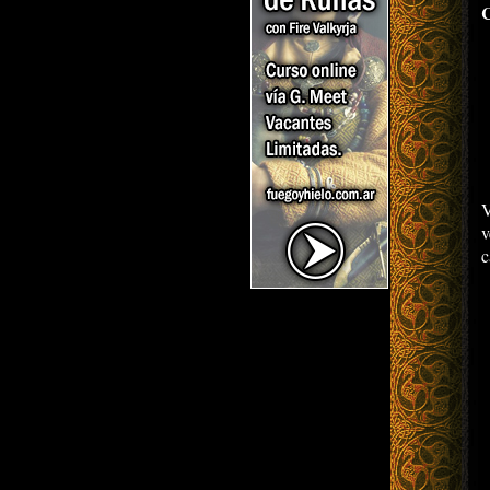
C
V
v
c