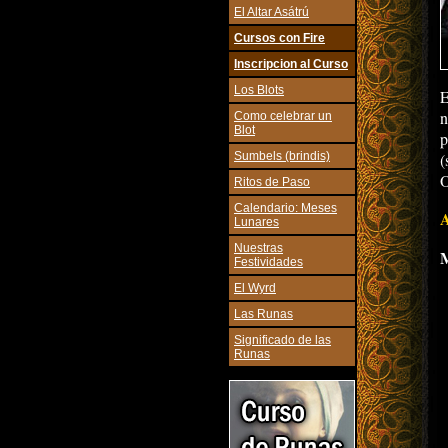
El Altar Asátrú
Cursos con Fire
Inscripcion al Curso
Los Blots
E
n
Como celebrar un
Blot
p
Sumbels (brindis)
(
O
Ritos de Paso
Calendario: Meses
A
Lunares
Nuestras
M
Festividades
El Wyrd
Las Runas
Significado de las
Runas