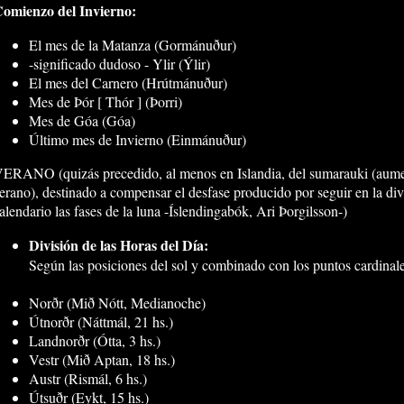
omienzo del Invierno:
El mes de la Matanza (Gormánuður)
-significado dudoso - Ylir (Ýlir)
El mes del Carnero (Hrútmánuður)
Mes de Þór [ Thór ] (Þorri)
Mes de Góa (Góa)
Último mes de Invierno (Einmánuður)
ERANO (quizás precedido, al menos en Islandia, del sumarauki (aume
erano), destinado a compensar el desfase producido por seguir en la div
alendario las fases de la luna -Íslendingabók, Ari Þorgilsson-)
División de las Horas del Día:
Según las posiciones del sol y combinado con los puntos cardinale
Norðr (Mið Nótt, Medianoche)
Útnorðr (Náttmál, 21 hs.)
Landnorðr (Ótta, 3 hs.)
Vestr (Mið Aptan, 18 hs.)
Austr (Rismál, 6 hs.)
Útsuðr (Eykt, 15 hs.)