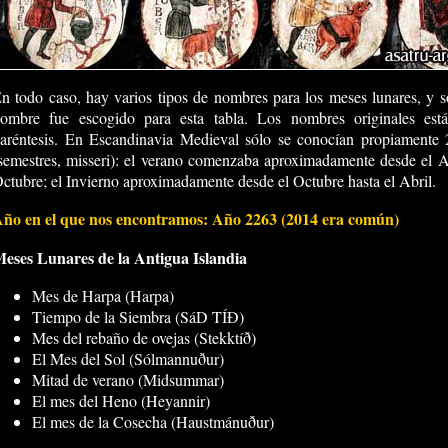
n todo caso, hay varios tipos de nombres para los meses lunares, y 
ombre fue escogido para esta tabla. Los nombres originales está
aréntesis. En Escandinavia Medieval sólo se conocían propiamente 
semestres, misseri): el verano comenzaba aproximadamente desde el Ab
ctubre; el Invierno aproximadamente desde el Octubre hasta el Abril.
ño en el que nos encontramos: Año 2263 (2014 era común)
eses Lunares de la Antigua Islandia
Mes de Harpa (Harpa)
Tiempo de la Siembra (SáD TÍÐ)
Mes del rebaño de ovejas (Stekktíð)
El Mes del Sol (Sólmannuður)
Mitad de verano (Midsummar)
El mes del Heno (Heyannir)
El mes de la Cosecha (Haustmánuður)